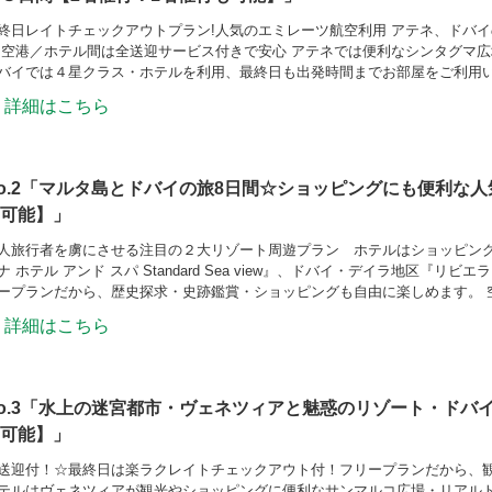
終日レイトチェックアウトプラン!人気のエミレーツ航空利用 アテネ、ドバ
 空港／ホテル間は全送迎サービス付きで安心 アテネでは便利なシンタグマ
バイでは４星クラス・ホテルを利用、最終日も出発時間までお部屋をご利用
詳細はこちら
o.2「マルタ島とドバイの旅8日間☆ショッピングにも便利な人
可能】」
人旅行者を虜にさせる注目の２大リゾート周遊プラン ホテルはショッピン
ナ ホテル アンド スパ Standard Sea view』、ドバイ・デイラ地区『リビエラ・ホテ
ープランだから、歴史探求・史跡鑑賞・ショッピングも自由に楽しめます。 
詳細はこちら
o.3「水上の迷宮都市・ヴェネツィアと魅惑のリゾート・ドバ
可能】」
送迎付！☆最終日は楽ラクレイトチェックアウト付！フリープランだから、
テルはヴェネツィアが観光やショッピングに便利なサンマルコ広場・リアル