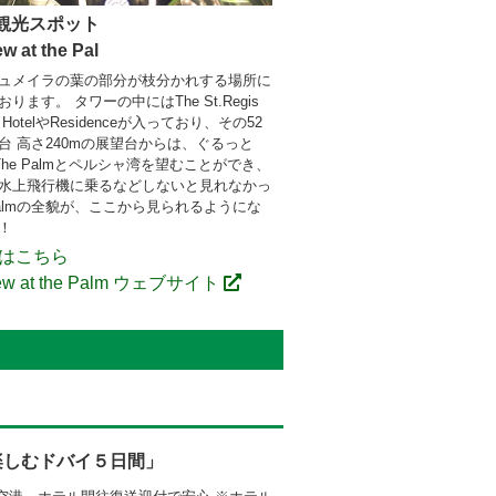
観光スポット
w at the Pal
ュメイラの葉の部分が枝分かれする場所に
ります。 タワーの中にはThe St.Regis
lm HotelやResidenceが入っており、その52
台 高さ240mの展望台からは、ぐるっと
The Palmとペルシャ湾を望むことができ、
水上飛行機に乗るなどしないと見れなかっ
 Palmの全貌が、ここから見られるようにな
！
細はこちら
iew at the Palm ウェブサイト
楽しむドバイ５日間」