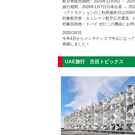
航空券販売期間：2025年12月8日 ～ 2025
旅行期間：2026年1月7日日本出発 ～ 20
（アトラクションのご利用最終日は2026年
対象航空券：エミレーツ航空公示運賃、
対象目的地：ドバイ ぜひこの機会にお申
2025/10/31
今年4月からメンテナンスで中止になって
再開しました！
2024/5/22
エミレーツ航空、ドバイ人気アトラクシ
UAE旅行 注目トピックス
エミレーツ航空にてドバイへのフライト
イルド・ワディ・ウォーターパーク、ド
パーム、AYAユニバースへの無料入場券
＜キャンペーン対象航空券＞
•販売期間 ：2024年5月22日～6月11日
•旅行期間 ：2024年5月25日～8月31日
•航空券: ドバイ行き往復航空券
2024/3/5
ラマダン期間中の注意事項
ラマダン期間中（３月１１日頃から４月
が必要となります。日中は公共の場での
また、交通事故が増加する傾向にあるた