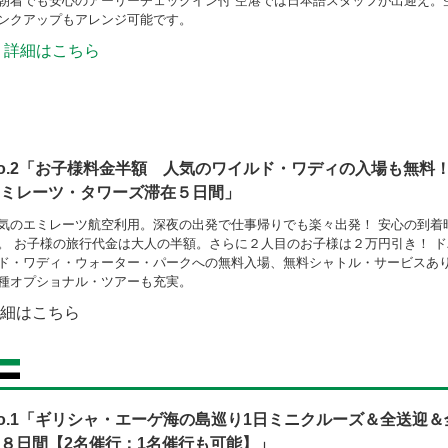
朝着でも安心のアーリーチェックイン付 空港では日本語スタッフが出迎え。
ンクアップもアレンジ可能です。
詳細はこちら
o.2「お子様料金半額 人気のワイルド・ワディの入場も無料
ミレーツ・タワーズ滞在５日間」
気のエミレーツ航空利用。深夜の出発で仕事帰りでも楽々出発！ 安心の到着
。 お子様の旅行代金は大人の半額。さらに２人目のお子様は２万円引き！ 
ド・ワディ・ウォーター・パークへの無料入場、無料シャトル・サービスあり
種オプショナル・ツアーも充実。
細はこちら
o.1「ギリシャ・エーゲ海の島巡り1日ミニクルーズ＆全送迎
８日間【2名催行：1名催行も可能】」