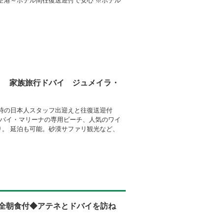
空港～ホテル間往復送迎付で安心 ※ホテル
！ 家族旅行ドバイ ジュメイラ・
時の日本人スタッフ出迎えと往復送迎付
ドバイ・マリーナの専用ビーチ、人気のワイ
。 延泊も可能。砂漠サファリ観光など、
＆全朝食付◆アテネとドバイを訪ね