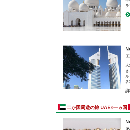
早
ラ
N
エ
人
き
ル
各
詳
二か国周遊の旅 UAE×一ヵ国
N
る