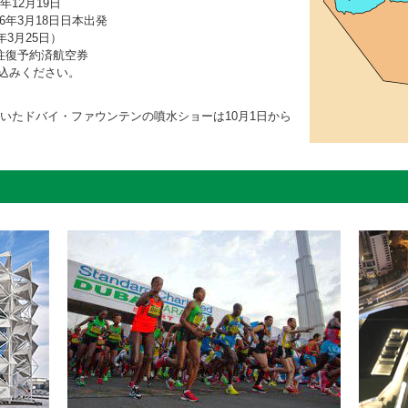
年12月19日
26年3月18日日本出発
3月25日）
往復予約済航空券
込みください。
いたドバイ・ファウンテンの噴水ショーは10月1日から
ョン・無料入場券プレゼント・キャンペーン
をご予約のお客様は、ドバイの人気アトラクション、ワ
バイ・パークス＆リゾート、ザ・ビュー・アット・ザ・
をお楽しみいただけます。
１２日頃まで）は、通常期よりもイスラム教徒への配慮
飲食や喫煙は控え、露出の多い服装は避けてください。
め、普段以上に事故防止を心がけてください。