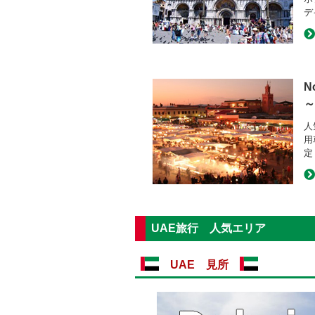
デ
N
～
人
用
定
UAE旅行 人気エリア
UAE 見所