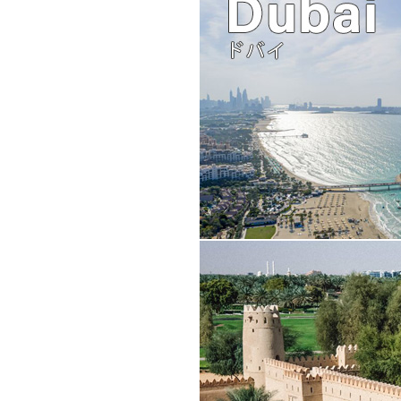
砂漠、ビーチ、シティの全てが揃う近
地。観光名所は、ドバイの空を突き刺す
ハリファ、迫力満点の噴水ショーのド
逃れるなら、ロストチェンバー水族館
トなどの屋内施設へ。アラブの伝統的
人々が集まるスーク（市場）の散策も
ツアーを見る
都市情報詳細を見る（ビジッ