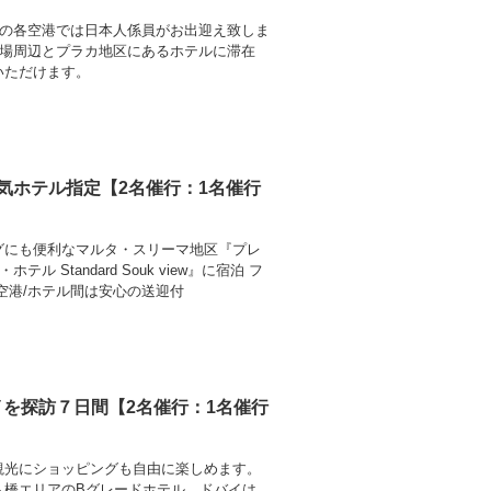
イの各空港では日本人係員がお出迎え致しま
広場周辺とプラカ地区にあるホテルに滞在
いただけます。
気ホテル指定【2名催行：1名催行
グにも便利なマルタ・スリーマ地区『プレ
ル Standard Souk view』に宿泊 フ
空港/ホテル間は安心の送迎付
イを探訪７日間【2名催行：1名催行
観光にショッピングも自由に楽しめます。
ト橋エリアのBグレードホテル、ドバイは