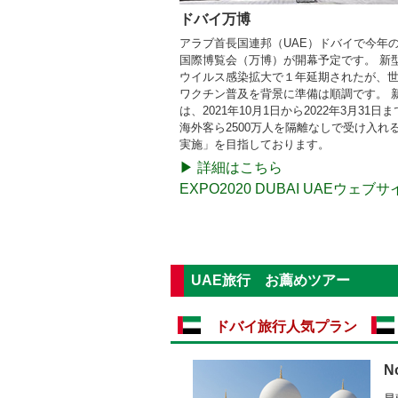
2023/7/13
ドバイ万博
新型コロナウイルス関連情報：アブダビ
アラブ首長国連邦（UAE）ドバイで今年の
月13日からの措置）
国際博覧会（万博）が開幕予定です。 新
※アブダビ政府が指定するグリーン国リス
ウイルス感染拡大で１年延期されたが、
ブダビへ入国する際は入国後の自主隔離
ワクチン普及を背景に準備は順調です。 
は、2021年10月1日から2022年3月31日
海外客ら2500万人を隔離なしで受け入れ
実施」を目指しております。
▶ 詳細はこちら
EXPO2020 DUBAI UAEウェブ
UAE旅行 お薦めツアー
ドバイ旅行人気プラン
N