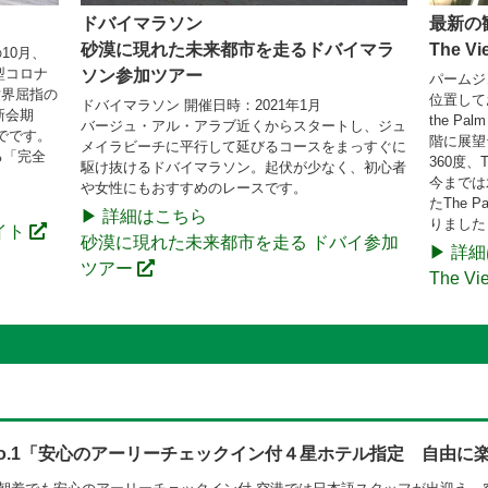
ドバイマラソン
最新の
首長国への入国措置の更新（グリーン国リストの更新：7
砂漠に現れた未来都市を走るドバイマラ
The Vie
10月、
型コロナ
ソン参加ツアー
トから日本が外れました。7月13日以降、日本からア
パームジ
世界屈指の
が必要になります。
位置してお
ドバイマラソン 開催日時：2021年1月
新会期
the Pa
バージュ・アル・アラブ近くからスタートし、ジュ
までです。
階に展望
メイラビーチに平行して延びるコースをまっすぐに
る「完全
360度、
駆け抜けるドバイマラソン。起伏が少なく、初心者
今までは
や女性にもおすすめのレースです。
たThe
▶ 詳細はこちら
りました
サイト
砂漠に現れた未来都市を走る ドバイ参加
▶ 詳
ツアー
The V
o.1「安心のアーリーチェックイン付４星ホテル指定 自由に