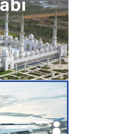
するアラブ首長国連邦の首都アブダ
政治、経済を牽引するリーダー国。映
級リゾートを中心に新しい施設も続々
めの観光名所は、豪華絢爛なシェイ
ス島にあるフェラーリ関連の屋内テー
ド・アブダビなどがある。また、ルー
ブダビがオープンし話題の多い注目の