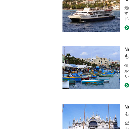
最
す
ド
N
も
個
ル
リ
N
も
全
ホ