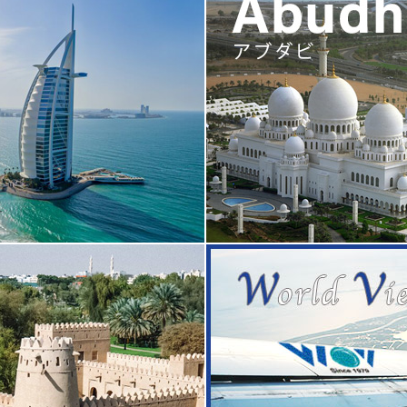
未来都市ドバイは、世界有数のリゾート
アラビア半島のペルシャ湾側に位置
ようにそびえ立つ全長828mブルジュ・
ビ。豊富な石油資源によって連邦の
バイ・ファウンテン。慣れない暑さから
画の舞台としても知られ、近年は高
や熱帯雨林を再現したグリーンプラネッ
と誕生し注目を浴びている。おすす
な建造物が残るバスタキヤ地区や地元の
ク・ザイード・グランドモスク、ヤ
おすすめです。
マパークであるフェラーリ・ワール
ブル美術館全面協力のルーブル・ア
エリアです。
ト・ドバイ ウェブサイト）