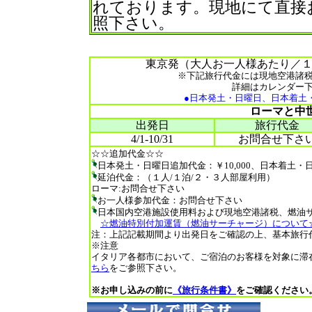
れております。現地にて直接
照下さい。
東京発（大人お一人様あたり／１室２
※下記旅行代金には現地空港諸
詳細はカレンダー
●日本発土・日曜日、日本着土
ローマと中
出発日
旅行代金
4/1-10/31
お問合せ下さ
☆☆追加代金☆☆
日本発土・日曜日追加代金：￥10,000、日本着土・日
延泊代金：（１人/１泊/２・３人部屋利用）
ローマ:お問合せ下さい
お一人様参加代金：お問合せ下さい
日本国内空港施設使用料および現地空港諸税、燃油
☆燃油特別付加運賃（燃油サーチャージ）について
注：上記記載期間より出発日をご確認の上、基本旅行
※注意
イタリア各都市において、ご宿泊のお客様を対象に滞
ちら
をご参照下さい。
※お申し込みの前に
《旅行条件書》
をご確認ください