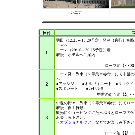
シエナ
日付
羽田（12:25～13:20予定）発⇒（直行）空
ーマへ
ローマ（20:10～20:15予定）着
1
着後、ホテルへご案内
ローマ泊【×・機
ローマ発 列車（２等乗車券付）にて中世の
へ
2
●アッシジ ●オルヴィエート ●タルクイ
●スポレート ●カゼルタ
中世の街々泊【朝・×
中世の街々 列車（２等乗車券付）にてロー
着後、自由行動
観光にショッピングにたっぷりとローマの休
3
お楽しみ下さい。
（
オプショナルツアー
などでお楽しみ下さい
ローマ泊【朝・×