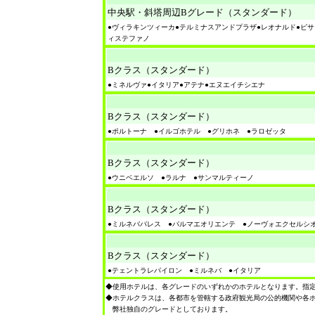
中央駅・斜塔周辺Bグレード（スタンダード）
●ヴィラキンツィーカ●テルミナスアンドプラザ●レオナルド●ピサ
ィステファノ
Bクラス（スタンダード）
●ミネルヴァ●イタリア●アテナ●エヌエイチシエナ
Bクラス（スタンダード）
●ポルトーナ ●イルゴホテル ●グリホネ ●ラロゼッタ
Bクラス（スタンダード）
●ウニベエルソ ●ラルナ ●サンマルティーノ
Bクラス（スタンダード）
●ミルネバパレス ●パルマエオリエンテ ●ノーヴォエクセルシ
Bクラス（スタンダード）
●テェントラレパイロン ●ミルネバ ●イタリア
◆使用ホテルは、各グレードのいずれかのホテルとなります。指
◆ホテルクラスは、各都市を管轄する政府観光局の公的機関や各
弊社独自のグレードとしております。