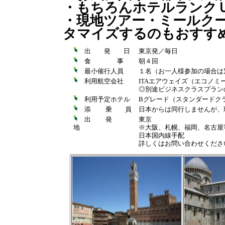
・もちろんホテルランク
・現地ツアー・ミールク
タマイズするのもおす
出 発 日
東京発／毎日
食 事
朝４回
最小催行人員
１名（お一人様参加の場合は
利用航空会社
ITAエアウェイズ（エコノミ
◎別途ビジネスクラスプラン
利用予定ホテル
Bグレード（スタンダードク
添 乗 員
日本からは同行しませんが、
出 発
東京
地
※大阪、札幌、福岡、名古屋
日本国内線手配
詳しくはお問い合わせくださ