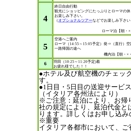
終日自由行動
観光にショッピングにたっぷりとローマの休
お楽しみ下さい。
4
（
オプショナルツアー
などでお楽しみ下さい
ローマ泊【朝・×
空港へご案内
ローマ（14:55～15:05予定）発⇒（直行
5
一路帰国の途へ
機内泊【朝・×
羽田（10:25～11:20予定)着
6
お疲れ様でした！！
●ホテル及び航空機のチェッ
す。
●1日目・5日目の送迎サービ
（イタリア各州法により）
※ご注意：延泊により、お帰
社の規定により、延泊代金とは
ります。詳しくはお申し込み
※重要
イタリア各都市において、ご