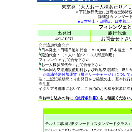
東京発（大人お一人様あたり／１室２
※下記旅行代金には現地空港諸
詳細はカレンダー
●日本発土・日曜日、日本着土
フィレンツェと中
出発日
旅行代金
4/1-10/31
お問合せ下さ
☆☆追加代金☆☆
日本発土・日曜日追加代金：￥10,000、日本着土・日
延泊代金：（１人/１泊/２・３人部屋利用）
フィレンツェ:お問合せ下さい
お一人様参加代金：お問合せ下さい
日本国内空港施設使用料および現地空港諸税、燃油
☆燃油特別付加運賃（燃油サーチャージ）について
注：上記記載期間より出発日をご確認の上、基本旅行
※注意
イタリア各都市において、ご宿泊のお客様を対象に滞
※お申し込みの前に
《旅行条件書》
をご確認ください
テルミニ駅周辺Bグレード（スタンダードクラス）
●ウィンドローゼ●ミラニ●サンレモ●ケネディ●イエス●ダルマス